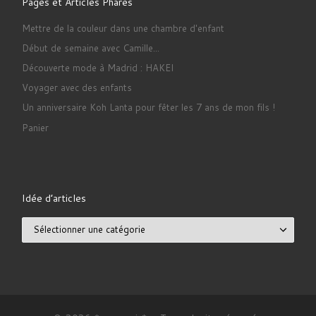
Pages et Articles Phares
Mettre de la couleur dans une chambre d'enfant
Début de semaine avec Camille...
Découverte mode à Madrid : HAKEI
Voyager avec des enfants
Un anniversaire Koh Lanta pour fêter les 7 ans de mon fils !
Panier
Idée d’articles
Idée d’articles