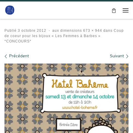
Passer au contenu
Me
Publié
3 octobre 2012
-
aux dimensions
673 × 944
dans
Coup
de coeur pour les bijoux « Les Femmes à Barbes »
*CONCOURS*
Navigation des images
Précédent
Suivant