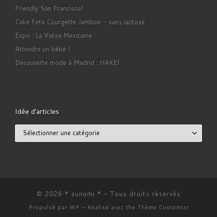
Friendly San Francisco!
Cake Feta Courgette Jambon - sans lactose
Expo : La Valise Mexicaine
Attendre un bébé !
Découverte mode à Madrid : HAKEI
Idée d’articles
Idée d’articles
© 2026
* aunomi *
– Tous droits réservés
Propulsé par
WP
– Réalisé avec the
Thème Customizr