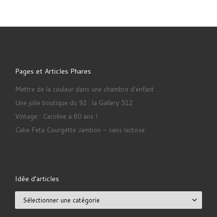
Pages et Articles Phares
Mettre de la couleur dans une chambre d'enfant
Une jolie boutique du 92 : la Gallery 512
Vintage : Caroline a 60 ans !
Cake Feta Courgette Jambon - sans lactose
Idée d’articles
Idée d’articles