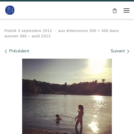
Passer au contenu
Me
Publié
3 septembre 2012
-
aux dimensions
300 × 300
dans
aunomi 366 – août 2012
Navigation des images
Précédent
Suivant