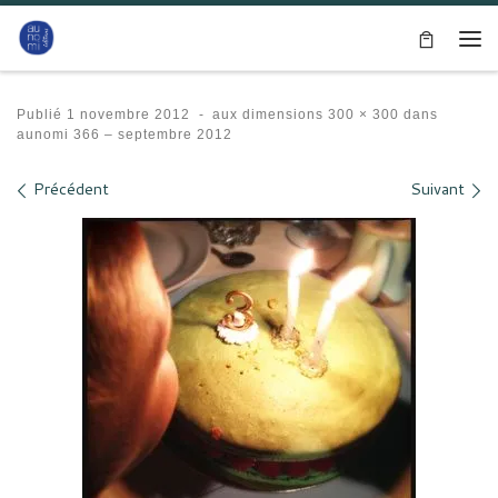
Passer au contenu
Me
Publié
1 novembre 2012
-
aux dimensions
300 × 300
dans
aunomi 366 – septembre 2012
Navigation des images
Précédent
Suivant