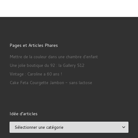
Pages et Articles Phares
Mettre de la couleur dans une chambre d'enfant
Une jolie boutique du 92 : la Gallery 512
Vintage : Caroline a 60 ans !
Cake Feta Courgette Jambon - sans lactose
Idée d’articles
Idée d’articles