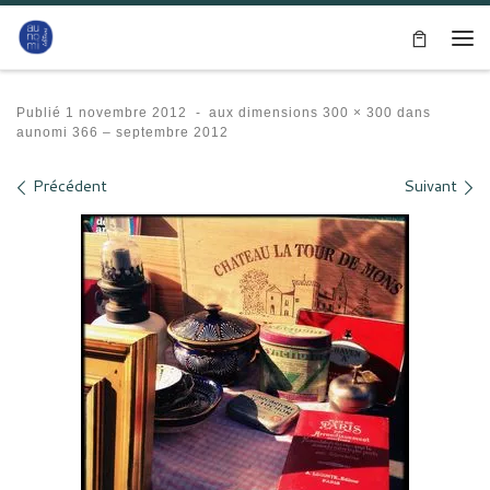
Passer au contenu
Me
Publié
1 novembre 2012
-
aux dimensions
300 × 300
dans
aunomi 366 – septembre 2012
Navigation des images
Précédent
Suivant