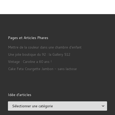
Pages et Articles Phares
Mettre de la couleur dans une chambre d'enfant
Une jolie boutique du 92 : la Gallery 512
Vintage : Caroline a 60 ans !
Cake Feta Courgette Jambon - sans lactose
Idée d’articles
Idée d’articles