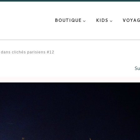
BOUTIQUE
KIDS
VOYAG
dans
clichés parisiens #12
Su