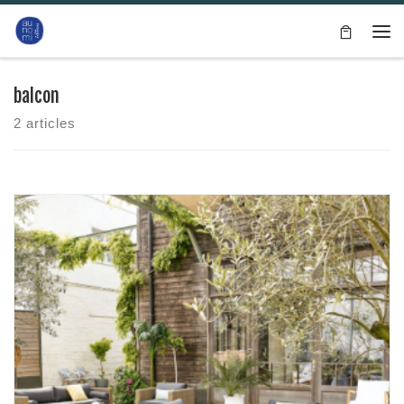
Passer au contenu
Me
balcon
2 articles