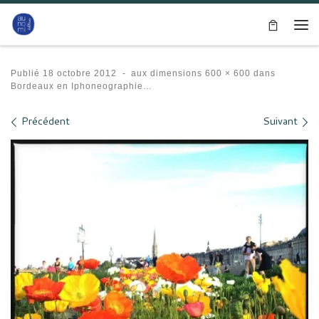
Passer au contenu
Me
Publié
18 octobre 2012
-
aux dimensions
600 × 600
dans
Bordeaux en Iphoneographie…
Navigation des images
Précédent
Suivant