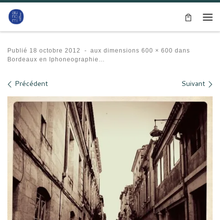
Passer au contenu
Me
Publié
18 octobre 2012
-
aux dimensions
600 × 600
dans
Bordeaux en Iphoneographie…
Navigation des images
Précédent
Suivant