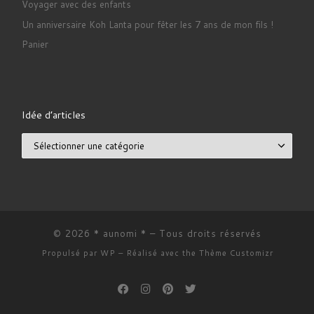
Voyager avec des enfants
Un anniversaire Koh Lanta pour fêter les 7 ans de mon fils !
Panier
Idée d’articles
Idée d’articles
© 2026
* aunomi *
– Tous droits réservés
Propulsé par
WP
– Réalisé avec the
Thème Customizr