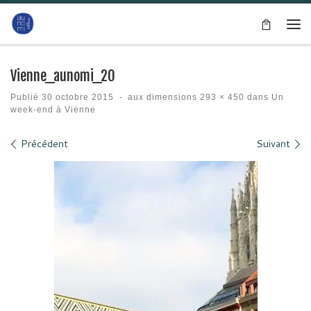
Passer au contenu
Me
Vienne_aunomi_20
Publié
30 octobre 2015
-
aux dimensions
293 × 450
dans
Un
week-end à Vienne
Navigation des images
Précédent
Suivant