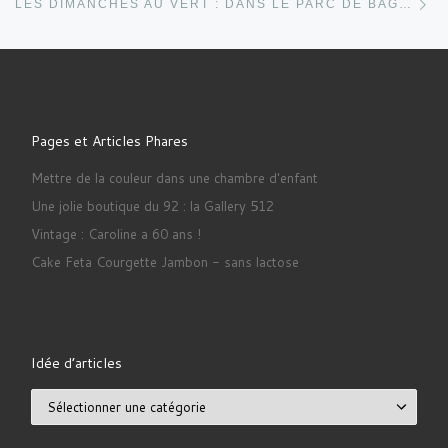
LES DIMANCHES AU VERT : DANS LE PARC DE BAGATELLE
Pages et Articles Phares
Mettre de la couleur dans une chambre d'enfant
Une jolie boutique du 92 : la Gallery 512
Vintage : Caroline a 60 ans !
Cake Feta Courgette Jambon - sans lactose
Idée d’articles
Idée d’articles