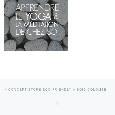
Parcourir les articles
Article précédent
CONCEPT-STORE ECO-FRIENDLY À BOIS-COLOMBES : LE PLONGEOIR
RETOUR À LA LISTE DES
Ar