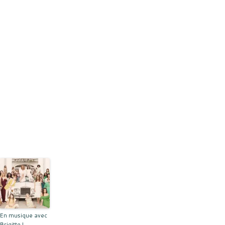
En musique avec
Brigitte !