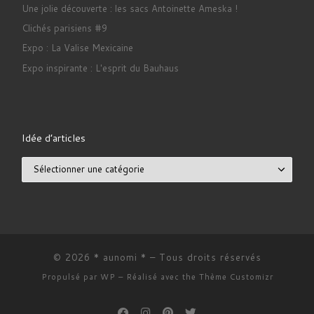
Une jolie découverte : les sacs Antoinette Ameska !
Clichés parisiens #9
Expo : La Valise Mexicaine
Expo inspirante : L'esprit du Bauhaus
Idée d’articles
Idée d’articles
© 2026
* aunomi *
– Tous droits réservés
Propulsé par
WP
– Réalisé avec the
Thème Customizr