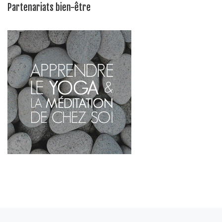
Partenariats bien-être
Parcourir les articles
Article précédent