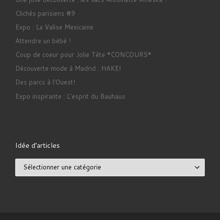
Clichés parisiens #9
Expo : La Valise Mexicaine
Attendre un bébé !
Coup de coeur pour Jolie Tête *CONCOURS*
Découverte mode à Madrid : HAKEI
Des parcs à l'Ouest!
Expo inspirante : L'esprit du Bauhaus
Idée d’articles
Idée d’articles