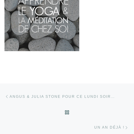
Parcourir les articles
Article précédent
ANGUS & JULIA STONE POUR CE LUNDI SOIR…
RETOUR À LA LISTE DES
Ar
UN AN DÉJÀ !