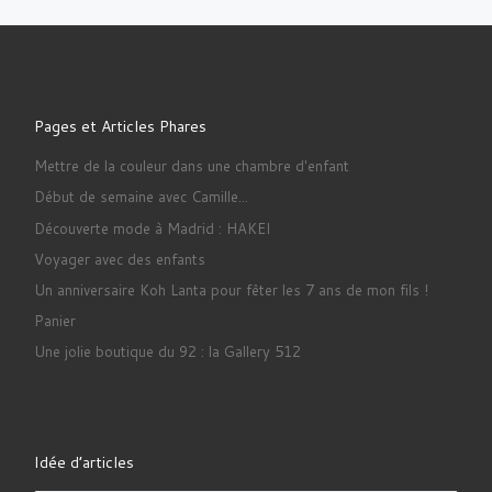
Pages et Articles Phares
Mettre de la couleur dans une chambre d'enfant
Début de semaine avec Camille...
Découverte mode à Madrid : HAKEI
Voyager avec des enfants
Un anniversaire Koh Lanta pour fêter les 7 ans de mon fils !
Panier
Une jolie boutique du 92 : la Gallery 512
Idée d’articles