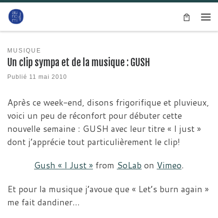
Passer au contenu
Me
MUSIQUE
Un clip sympa et de la musique : GUSH
Publié
11 mai 2010
Après ce week-end, disons frigorifique et pluvieux,
voici un peu de réconfort pour débuter cette
nouvelle semaine : GUSH avec leur titre « I just »
dont j’apprécie tout particulièrement le clip!
Gush « I Just »
from
SoLab
on
Vimeo
.
Et pour la musique j’avoue que « Let’s burn again »
me fait dandiner…