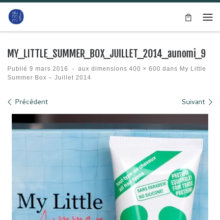
Passer au contenu
Me
MY_LITTLE_SUMMER_BOX_JUILLET_2014_aunomi_9
Publié
9 mars 2016
-
aux dimensions
400 × 600
dans
My Little
Summer Box – Juillet 2014
Navigation des images
Précédent
Suivant