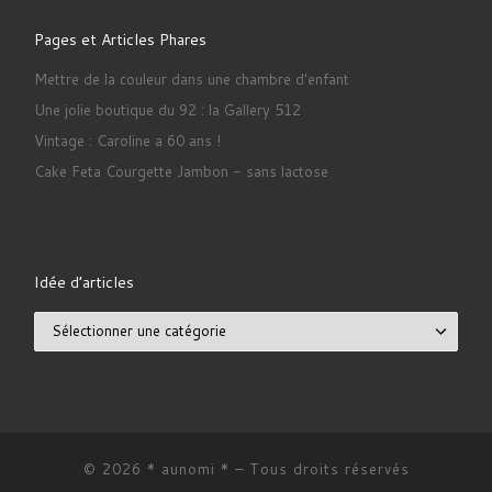
Pages et Articles Phares
Mettre de la couleur dans une chambre d'enfant
Une jolie boutique du 92 : la Gallery 512
Vintage : Caroline a 60 ans !
Cake Feta Courgette Jambon - sans lactose
Idée d’articles
Idée d’articles
© 2026
* aunomi *
– Tous droits réservés