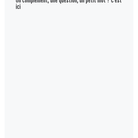
Un complément, une question, un petit mot ? C'est
ici