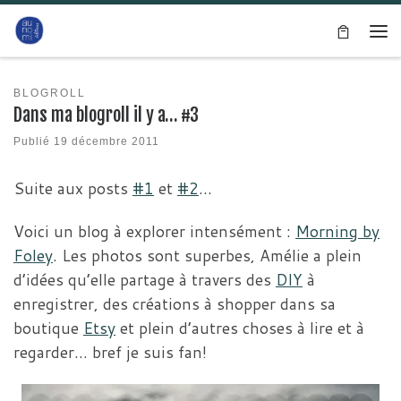
Passer au contenu
Me
BLOGROLL
Dans ma blogroll il y a… #3
Publié
19 décembre 2011
Suite aux posts
#1
et
#2
…
Voici un blog à explorer intensément :
Morning by
Foley
. Les photos sont superbes, Amélie a plein
d’idées qu’elle partage à travers des
DIY
à
enregistrer, des créations à shopper dans sa
boutique
Etsy
et plein d’autres choses à lire et à
regarder… bref je suis fan!