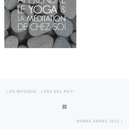
Parcourir les articles
Article précédent
EN MUSIQUE : LANA DEL REY!
RETOUR À LA LISTE DES
Ar
BONNE ANNEE 2012