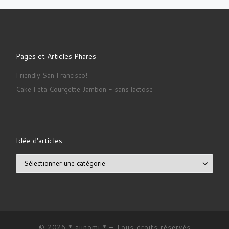
Pages et Articles Phares
Friendly San Francisco!
Cake Feta Courgette Jambon - sans lactose
Idée d’articles
Idée d’articles
© 2026
* aunomi *
– Tous droits réservés