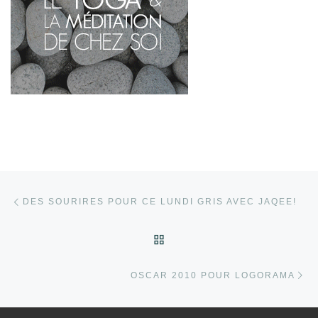
Parcourir les articles
Article précédent
DES SOURIRES POUR CE LUNDI GRIS AVEC JAQEE!
RETOUR À LA LISTE DES
Ar
OSCAR 2010 POUR LOGORAMA