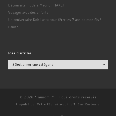
Découverte mode à Madrid : HAKEI
Voyager avec des enfants
Un anniversaire Koh Lanta pour fêter les 7 ans de mon fils !
Panier
Idée d’articles
Idée d’articles
© 2026
* aunomi *
– Tous droits réservés
Propulsé par
WP
– Réalisé avec the
Thème Customizr