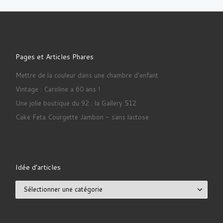
Pages et Articles Phares
Mettre de la couleur dans une chambre d'enfant
Vintage : Caroline a 60 ans !
Une jolie boutique du 92 : la Gallery 512
Cake Feta Courgette Jambon - sans lactose
Idée d’articles
Idée d’articles