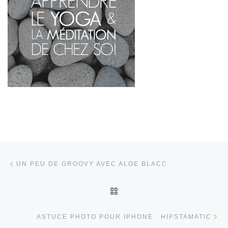
Parcourir les articles
Article précédent
UN PEU DE GROOVY AVEC ALOE BLACC
RETOUR À LA LISTE DES
Ar
ASTUCE PHOTO POUR IPHONE : HIPSTAMATIC