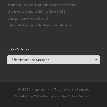
Mettre de la couleur dans une chambre d'enfant
Une jolie boutique du 92 : la Gallery 512
Vintage : Caroline a 60 ans !
Cake Feta Courgette Jambon - sans lactose
Idée d’articles
Idée d’articles
© 2026
* aunomi *
– Tous droits réservés
Propulsé par
WP
– Réalisé avec the
Thème Customizr