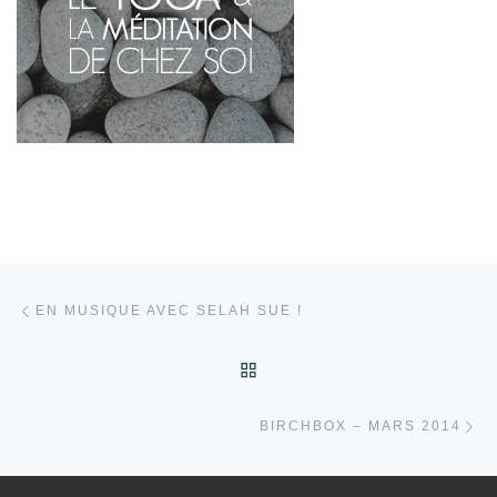
Parcourir les articles
Article précédent
EN MUSIQUE AVEC SELAH SUE !
RETOUR À LA LISTE DES
Ar
BIRCHBOX – MARS 2014