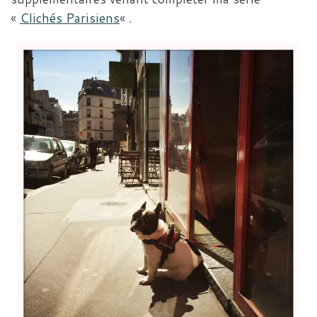
«
Clichés Parisiens
« .