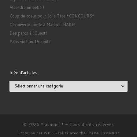
Attendre un bébé !
Coup de coeur pour Jolie Tête *CONCOURS*
Découverte mode à Madrid : HAKEI
Des parcs à l'Ouest!
Paris vidé un 15 août?
Idée d’articles
Idée d’articles
© 2026
* aunomi *
– Tous droits réservés
Propulsé par
WP
– Réalisé avec the
Thème Customizr