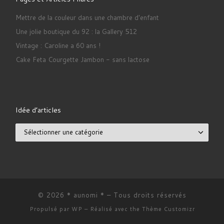
Mettre de la couleur dans une chambre d'enfant
Une jolie boutique du 92 : la Gallery 512
Vintage : Caroline a 60 ans !
Cake Feta Courgette Jambon - sans lactose
Idée d’articles
Idée d’articles
© 2026
* aunomi *
– Tous droits réservés
Propulsé par
WP
– Réalisé avec the
Thème Customizr