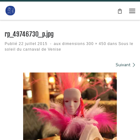
Passer au contenu
Me
rp_49746730_p.jpg
Publié
22 juillet 2015
-
aux dimensions
300 × 450
dans
Sous le
soleil du carnaval de Venise
Navigation des images
Suivant