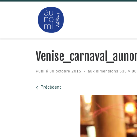
Passer au contenu
Venise_carnaval_auno
Publié
30 octobre 2015
-
aux dimensions
533 × 80
Navigation des images
Précédent