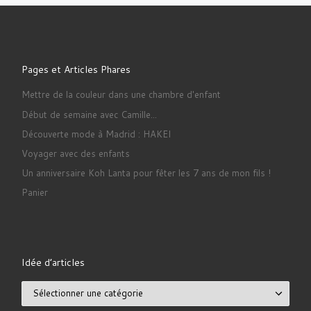
Pages et Articles Phares
Mettre de la couleur dans une chambre d'enfant
Début de semaine avec Camille...
Découverte mode à Madrid : HAKEI
Voyager avec des enfants
Un anniversaire Koh Lanta pour fêter les 7 ans de mon fils !
Panier
Idée d’articles
Idée d’articles