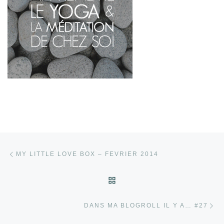
Parcourir les articles
Article précédent
MY LITTLE LOVE BOX – FEVRIER 2014
RETOUR À LA LISTE DES
Ar
DANS MA BLOGROLL IL Y A… #27