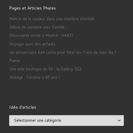
Pages et Articles Phares
Mettre de la couleur dans une chambre d'enfant
Début de semaine avec Camille...
Découverte mode à Madrid : HAKEI
Voyager avec des enfants
Un anniversaire Koh Lanta pour fêter les 7 ans de mon fils !
Panier
Une jolie boutique du 92 : la Gallery 512
Vintage : Caroline a 60 ans !
Idée d’articles
Idée d’articles