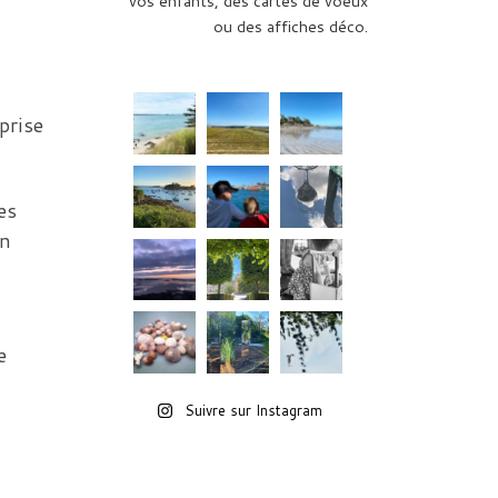
vos enfants, des cartes de voeux
ou des affiches déco.
prise
es
un
e
Suivre sur Instagram