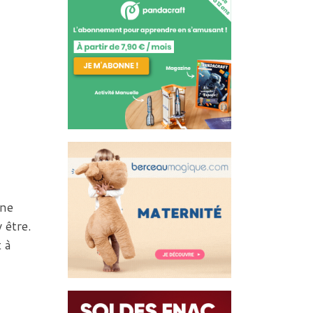
Une
 être.
 à