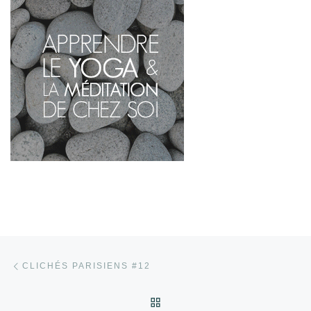
Parcourir les articles
Article précédent
CLICHÉS PARISIENS #12
RETOUR À LA LISTE DES