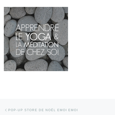
Parcourir les articles
Article précédent
POP-UP STORE DE NOËL EMOI EMOI