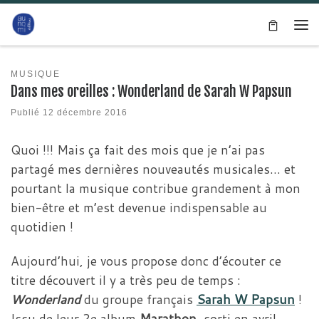
Passer au contenu
Me
MUSIQUE
Dans mes oreilles : Wonderland de Sarah W Papsun
Publié
12 décembre 2016
Quoi !!! Mais ça fait des mois que je n’ai pas
partagé mes dernières nouveautés musicales… et
pourtant la musique contribue grandement à mon
bien-être et m’est devenue indispensable au
quotidien !
Aujourd’hui, je vous propose donc d’écouter ce
titre découvert il y a très peu de temps :
Wonderland
du groupe français
Sarah W Papsun
!
Issu de leur 2e album
Marathon,
sorti en avril