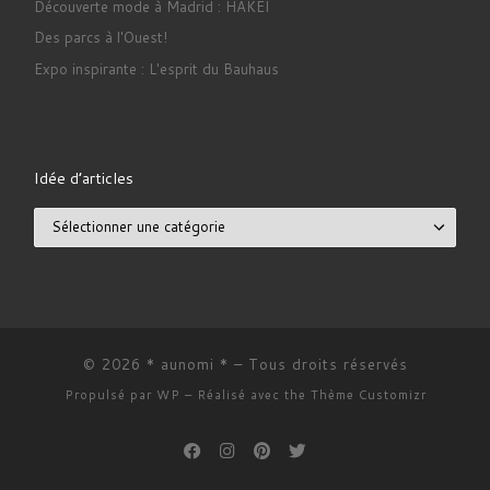
Découverte mode à Madrid : HAKEI
Des parcs à l'Ouest!
Expo inspirante : L'esprit du Bauhaus
Idée d’articles
Idée d’articles
© 2026
* aunomi *
– Tous droits réservés
Propulsé par
WP
– Réalisé avec the
Thème Customizr