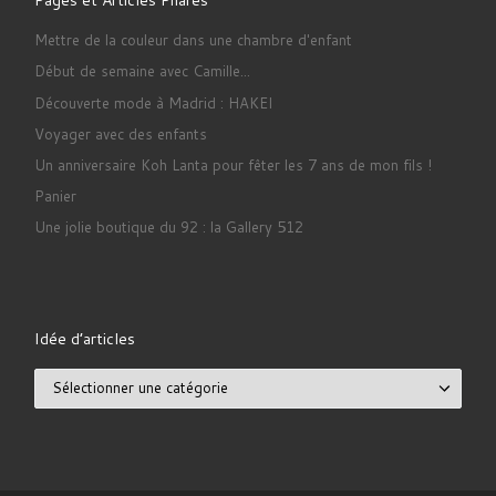
Mettre de la couleur dans une chambre d'enfant
Début de semaine avec Camille...
Découverte mode à Madrid : HAKEI
Voyager avec des enfants
Un anniversaire Koh Lanta pour fêter les 7 ans de mon fils !
Panier
Une jolie boutique du 92 : la Gallery 512
Idée d’articles
Idée d’articles